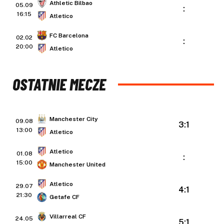
Athletic Bilbao
05.09
:
16:15
Atletico
FC Barcelona
02.02
:
20:00
Atletico
OSTATNIE MECZE
Manchester City
09.08
3:1
13:00
Atletico
Atletico
01.08
:
15:00
Manchester United
Atletico
29.07
4:1
21:30
Getafe CF
Villarreal CF
24.05
5:1