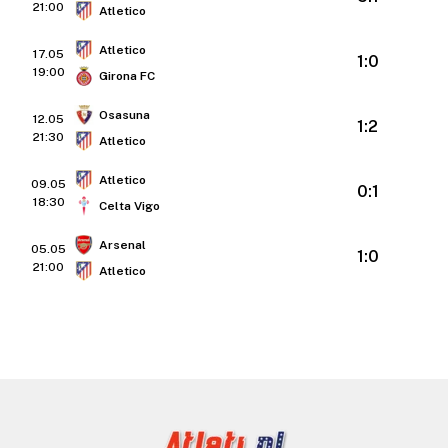
21:00
Atletico
Atletico
17.05
1:0
19:00
Girona FC
Osasuna
12.05
1:2
21:30
Atletico
Atletico
09.05
0:1
18:30
Celta Vigo
Arsenal
05.05
1:0
21:00
Atletico