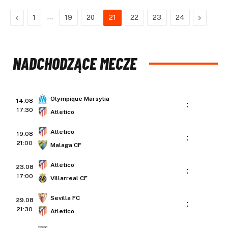
Previous
…
Next
1
19
20
21
22
23
24
NADCHODZĄCE MECZE
Olympique Marsylia
14.08
:
17:30
Atletico
Atletico
19.08
:
21:00
Malaga CF
Atletico
23.08
:
17:00
Villarreal CF
Sevilla FC
29.08
:
21:30
Atletico