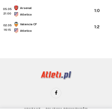
Arsenal
05.05
1:0
21:00
Atletico
Valencia CF
02.05
1:2
16:15
Atletico
Facebook
KONTAKT
POLITYKA PRYWATNOŚCI