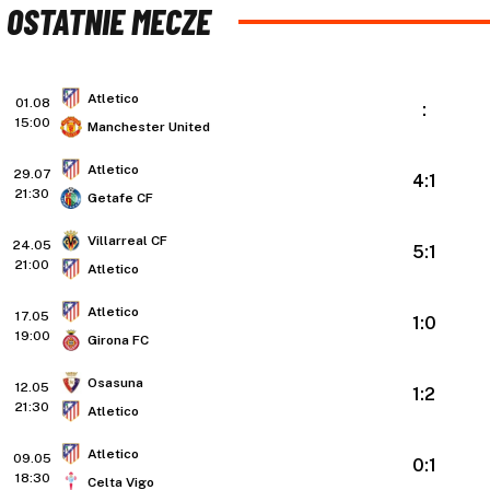
OSTATNIE MECZE
Atletico
01.08
:
15:00
Manchester United
Atletico
29.07
4:1
21:30
Getafe CF
Villarreal CF
24.05
5:1
21:00
Atletico
Atletico
17.05
1:0
19:00
Girona FC
Osasuna
12.05
1:2
21:30
Atletico
Atletico
09.05
0:1
18:30
Celta Vigo