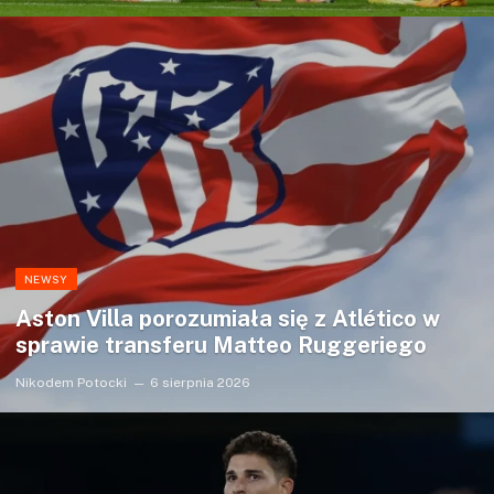
NEWSY
Aston Villa porozumiała się z Atlético w
sprawie transferu Matteo Ruggeriego
Nikodem Potocki
6 sierpnia 2026