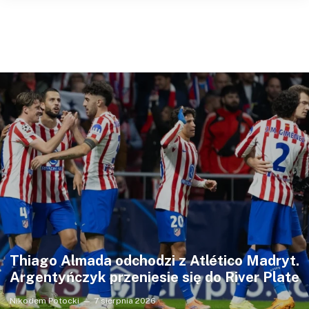
Thiago Almada odchodzi z Atlético Madryt.
Argentyńczyk przeniesie się do River Plate
Nikodem Potocki
7 sierpnia 2026