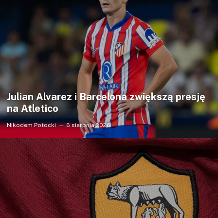
Julian Alvarez i Barcelona zwiększą presję
na Atletico
Nikodem Potocki
6 sierpnia 2026