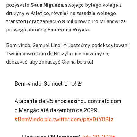
pozyskało
Saua Nigueza
, swojego byłego kolegę z
drużyny w Atletico, również na zasadzie wolnego
transferu oraz zapłaciło 9 milionów euro Milanowi za
prawego obrońcę
Emersona Royala
.
Bem-vindo, Samuel Lino! 🚨 Jesteśmy podekscytowani
Twoim powrotem do Brazylii i nie możemy się
doczekać, aby zobaczyć Cię na boisku!
Bem-vindo, Samuel Lino! 🚨
Atacante de 25 anos assinou contrato com
o Mengão até dezembro de 2029!
#BemVindo
pic.twitter.com/pXvDtY081z