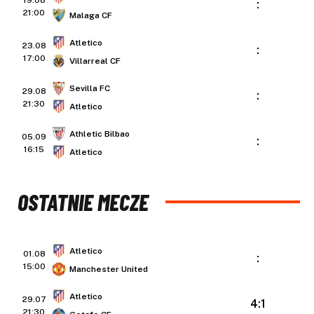
:
21:00
Malaga CF
Atletico
23.08
:
17:00
Villarreal CF
Sevilla FC
29.08
:
21:30
Atletico
Athletic Bilbao
05.09
:
16:15
Atletico
OSTATNIE MECZE
Atletico
01.08
:
15:00
Manchester United
Atletico
29.07
4:1
21:30