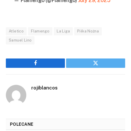
— Flamengo (@Flamengo)
July 29, 2025
Atletico
Flamengo
La Liga
Piłka Nożna
Samuel Lino
Facebook
Twitter
rojiblancos
POLECANE