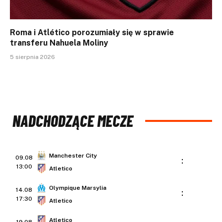
Roma i Atlético porozumiały się w sprawie
transferu Nahuela Moliny
5 sierpnia 2026
NADCHODZĄCE MECZE
Manchester City
09.08
:
13:00
Atletico
Olympique Marsylia
14.08
:
17:30
Atletico
Atletico
19.08