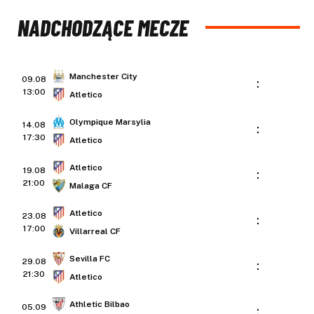
NADCHODZĄCE MECZE
Manchester City
09.08
:
13:00
Atletico
Olympique Marsylia
14.08
:
17:30
Atletico
Atletico
19.08
:
21:00
Malaga CF
Atletico
23.08
:
17:00
Villarreal CF
Sevilla FC
29.08
:
21:30
Atletico
Athletic Bilbao
05.09
: