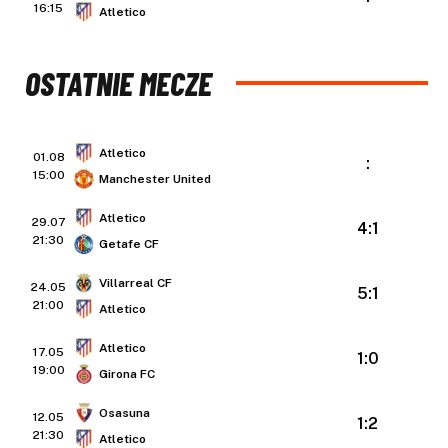
16:15
Atletico
OSTATNIE MECZE
Atletico
01.08
:
15:00
Manchester United
Atletico
29.07
4:1
21:30
Getafe CF
Villarreal CF
24.05
5:1
21:00
Atletico
Atletico
17.05
1:0
19:00
Girona FC
Osasuna
12.05
1:2
21:30
Atletico