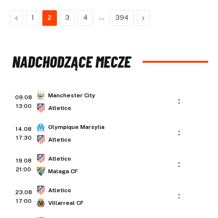
Previous
…
Next
1
2
3
4
394
NADCHODZĄCE MECZE
Manchester City
09.08
:
13:00
Atletico
Olympique Marsylia
14.08
:
17:30
Atletico
Atletico
19.08
:
21:00
Malaga CF
Atletico
23.08
:
17:00
Villarreal CF