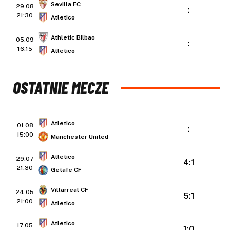
Sevilla FC
29.08
:
21:30
Atletico
Athletic Bilbao
05.09
:
16:15
Atletico
OSTATNIE MECZE
Atletico
01.08
:
15:00
Manchester United
Atletico
29.07
4:1
21:30
Getafe CF
Villarreal CF
24.05
5:1
21:00
Atletico
Atletico
17.05
1:0