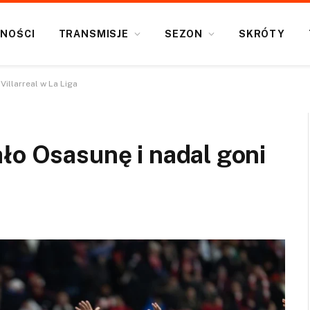
NOŚCI
TRANSMISJE
SEZON
SKRÓTY
illarreal w La Liga
ło Osasunę i nadal goni