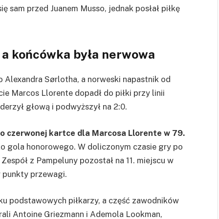
się sam przed Juanem Musso, jednak posłał piłkę
, a końcówka była nerwowa
 Alexandra Sørlotha, a norweski napastnik od
cie Marcos Llorente dopadł do piłki przy linii
derzył głową i podwyższył na 2:0.
po czerwonej kartce dla Marcosa Llorente w 79.
ylko gola honorowego. W doliczonym czasie gry po
. Zespół z Pampeluny pozostał na 11. miejscu w
y punkty przewagi.
lku podstawowych piłkarzy, a część zawodników
rali Antoine Griezmann i Ademola Lookman,