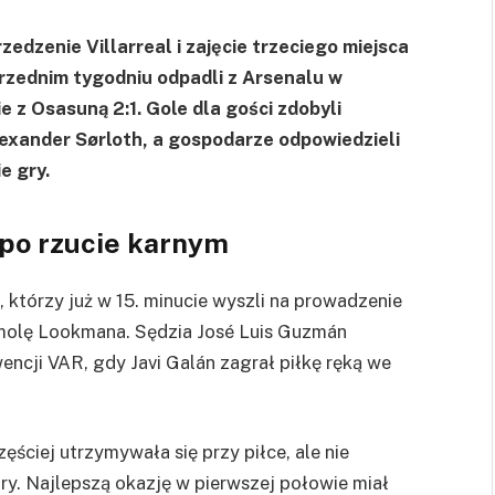
edzenie Villarreal i zajęcie trzeciego miejsca
przednim tygodniu odpadli z Arsenalu w
ie z Osasuną 2:1. Gole dla gości zdobyli
xander Sørloth, a gospodarze odpowiedzieli
e gry.
 po rzucie karnym
, którzy już w 15. minucie wyszli na prowadzenie
molę Lookmana. Sędzia José Luis Guzmán
encji VAR, gdy Javi Galán zagrał piłkę ręką we
ściej utrzymywała się przy piłce, ale nie
y. Najlepszą okazję w pierwszej połowie miał