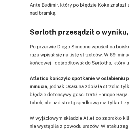
Ante Budimir, który po błędzie Koke znalazł 
nad bramką.
Sørloth przesądził o wyniku
Po przerwie Diego Simeone wpuścił na boisko
razu wpisał się na listę strzelców. W 69. minu
końcowej i dośrodkował do Sørlotha, który u
Atletico kończyło spotkanie w osłabieniu 
minucie
, jednak Osasuna zdołała strzelić t
błędzie defensywy gości trafił Enrique Barja
tabeli, ale nad strefą spadkową ma tylko trz
W wyjściowym składzie Atletico zabrakło ki
nie wystąpiła z powodu urazów. W ataku zag