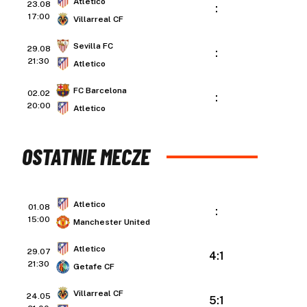
Atletico
23.08
:
17:00
Villarreal CF
Sevilla FC
29.08
:
21:30
Atletico
FC Barcelona
02.02
:
20:00
Atletico
OSTATNIE MECZE
Atletico
01.08
:
15:00
Manchester United
Atletico
29.07
4:1
21:30
Getafe CF
Villarreal CF
24.05
5:1