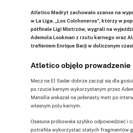
Atletico Madryt zachowało szanse na wyprz
w La Liga. „Los Colchoneros”, którzy w po
półfinale Ligi Mistrzów, wygrali na wyjeźdz
Ademola Lookman z rzutu karnego oraz Ale
trafieniem Enrique Barji w doliczonym czasi
Atletico objęło prowadzenie
Mecz na El Sadar dobrze zaczął się dla gości
po rzucie karnym wykorzystanym przez Ade
Mansilla wskazał na jedenasty metr po interw
własnym polu karnym.
Osasuna próbowała szybko odpowiedzieć i czę
potrafiła wykorzystać stałych fragmentów gr