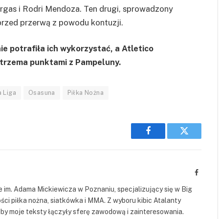
argas i Rodri Mendoza. Ten drugi, sprowadzony
 przed przerwą z powodu kontuzji.
ie potrafiła ich wykorzystać, a Atletico
z trzema punktami z Pampeluny.
a Liga
Osasuna
Piłka Nożna
Facebook
Twitter
Facebo
 im. Adama Mickiewicza w Poznaniu, specjalizujący się w Big
ści piłka nożna, siatkówka i MMA. Z wyboru kibic Atalanty
by moje teksty łączyły sferę zawodową i zainteresowania.