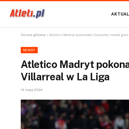
AKTUAL
Strona główna
»
Atletico Madryt pokonało Osasunę i nadal goni V
NEWSY
Atletico Madryt pokona
Villarreal w La Liga
13 maja 2026