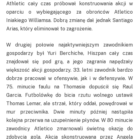
Athletic
cały czas próbował konstruowania akcji w
oparciu o wybiegającego za obrońców Atletico
Iniakiego
Williamsa. Dobrą zmianę dał jednak Santiago
Arias
, który eliminował to zagrożenie.
W drugiej połowie najaktywniejszym zawodnikiem
gospodarzy był
Yuri
Berchiche
, Hiszpan cały czas
znajdował się pod grą, a jego zagrania napędzały
większość akcji gospodarzy. 33. letni zawodnik bardzo
dobrze pracował w ofensywie, jak i w defensywie. W
75. minucie faulu na Thomasie dopuścił się Raul
Garcia. Futbolówkę do bicia rzutu wolnego ustawił
Thomas
Lemar
, ale strzał, który oddał, powędrował w
mur przeciwnika. Dwie minuty później nastąpiła
kolejna przerwa na uzupełnienie płynów. W 80 minucie
zawodnicy Atletico zmarnowali świetną okazję do
zdobycia gola. Akcja skonstruowana przez Angela