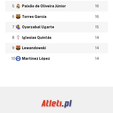
5
Paixão de Oliveira Júnior
16
6
Torres García
16
7
Oyarzabal Ugarte
15
8
Iglesias Quintás
14
9
Lewandowski
14
10
Martínez López
14