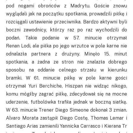
pod nogami obrońców z Madrytu. Goście znowu
wyglądali jak na początku spotkania, prowadzili piłkę i
rozciągali ustawienie przeciwnika. Bardzo aktywni byli
boczni zawodnicy, którzy raz po raz wychodzili do
podań. Takie podanie w 57. minucie otrzymał
Renan
Lodi
, ale piłka po jego wrzutce w pole karne nie
odnalazła partnera z drużyny. Minęło 15. minut
spotkania, a żadna ze stron nie znalazła dobrego
sposobu na oddanie celnego strzału w kierunku
bramki. W 61. minucie piłkę w pole karne gości
otrzymał
Yuri
Berchiche
, Hiszpan nie widząc nikogo,
komu mógłby zagrać piłkę, zdecydował się na mocne
uderzenie, futbolówka trafiła jednak w boczną siatkę.
W 63. minucie Trener Diego
Simeone
dokonał 3 zmian.
Alvaro
Morata
zastąpił Diego
Costę
, Thomas
Lemar
i
Santiago
Arias
zamienili
Yannicka
Carrasco
i
Kierana
Tr