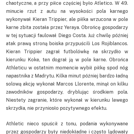
chaotyczne, a przy piłce częściej było Atletico. W 49.
minucie rzut z autu na
wysokości
pola karnego
wykonywał
Kieran
Trippier
, ale piłka wrzucona w pole
karne zbita została przez
Yeraya
. Obrońcę gospodarzy
w tej sytuacji faulował Diego Costa. Już chwilę później
atak prawą stroną boiska przypuścili Los Rojiblancos.
Kieran
Trippier
zagrał futbolówkę na skrzydło w
kierunku
Koke
, ten dograł ją w pole karne. Obrońca
Athleticu
w ostatnim momencie wybił piłkę spod nóg
napastnika z Madrytu. Kilka minut później bardzo ładną
solową akcję wykonał Marcos
Llorente
, minął on kilku
zawodników gospodarzy, dryblując środkiem pola.
Niestety zagranie, które wykonał w kierunku lewego
skrzydła, nie przyniosło pozytywnego efektu.
Athletic
nieco spuścił z tonu, podania wykonywane
przez gospodarzy były niedokładne i często lądowały