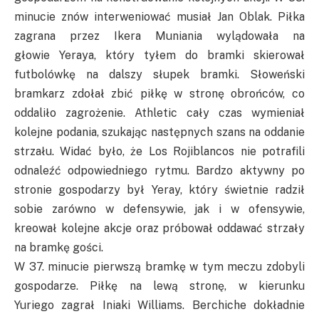
minucie znów interweniować musiał Jan
Oblak
. Piłka
zagrana przez
Ikera
Muniania
wylądowała na
głowie
Yeraya
, który tyłem do bramki skierował
futbolówkę na dalszy słupek bramki. Słoweński
bramkarz zdołał zbić piłkę w stronę obrońców, co
oddaliło zagrożenie.
Athletic
cały czas wymieniał
kolejne podania, szukając następnych szans na oddanie
strzału. Widać było, że Los
Rojiblancos
nie potrafili
odnaleźć odpowiedniego rytmu. Bardzo aktywny po
stronie gospodarzy był
Yeray
, który świetnie radził
sobie zarówno w defensywie, jak i w ofensywie,
kreował kolejne akcje oraz próbował oddawać strzały
na bramkę gości.
W 37. minucie pierwszą bramkę w tym meczu zdobyli
gospodarze. Piłkę na lewą stronę, w kierunku
Yuriego
zagrał
Iniaki
Williams.
Berchiche
dokładnie