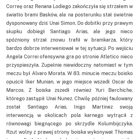
Correę
oraz Renana
Lodiego
zakończyła się strzałem w
światło brami Basków, ale na posterunku stał świetnie
dysponowany dziś
Unai
Simon. Do dobitki przy prawym
słupku dobiegł Santiago
Arias
, ale jego nieco
spóźniony strzał znowu trafił w bramkarza, który
bardzo dobrze interweniował w tej sytuacji. Po wejściu
Angela
Correi
ofensywna gra po stronie Atletico nieco
przyspieszyła. Zupełnie niewidoczny natomiast w tym
meczu był Alvaro
Morata
. W 83. minucie meczu boisko
opuścił
Iker
Munian
, w jego miejsce wszedł Oscar de
Marcos. Z boiska zszedł również
Yuri
Berchiche
,
którego zastąpił
Unai
Nunez
. Chwilę później faulowany
został Santiago
Arias
,
Inigo
Martinez swoją
interwencją w okolicach pola karnego wytrącił z
równowagi biegnącego po skrzydle Kolumbijczyka.
Rzut wolny z prawej strony boiska wykonywał Thomas