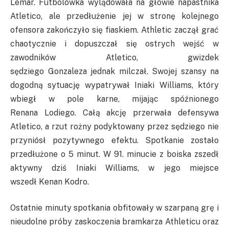
Lemar
. Futbolówka wylądowała na głowie napastnika
Atletico, ale przedłużenie jej w stronę kolejnego
ofensora zakończyło się fiaskiem.
Athletic
zaczął grać
chaotycznie i dopuszczał się ostrych wejść w
zawodników Atletico, gwizdek
sędziego
Gonzaleza
jednak milczał. Swojej szansy na
dogodną sytuację wypatrywał
Iniaki
Williams, który
wbiegł w pole karne, mijając spóźnionego
Renana
Lodiego
. Całą akcję przerwała defensywa
Atletico, a rzut rożny podyktowany przez sędziego nie
przyniósł pozytywnego efektu. Spotkanie zostało
przedłużone o 5 minut. W 91. minucie z boiska zszedł
aktywny dziś
Iniaki
Williams, w jego miejsce
wszedł
Kenan
Kodro
.
Ostatnie minuty spotkania obfitowały w szarpaną grę i
nieudolne próby zaskoczenia bramkarza
Athleticu
oraz