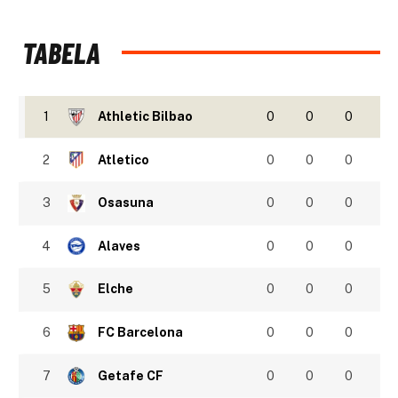
TABELA
1
Athletic Bilbao
0
0
0
2
Atletico
0
0
0
3
Osasuna
0
0
0
4
Alaves
0
0
0
5
Elche
0
0
0
6
FC Barcelona
0
0
0
7
Getafe CF
0
0
0