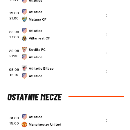
Atletico
Atletico
19.08
:
21:00
Malaga CF
Atletico
23.08
:
17:00
Villarreal CF
Sevilla FC
29.08
:
21:30
Atletico
Athletic Bilbao
05.09
:
16:15
Atletico
OSTATNIE MECZE
Atletico
01.08
:
15:00
Manchester United