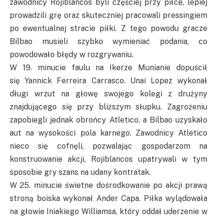
zawodnicy
Rojiblancos
byli częściej przy piłce, lepiej
prowadzili grę oraz skuteczniej pracowali pressingiem
po ewentualnej stracie piłki. Z tego powodu gracze
Bilbao musieli szybko wymieniać podania, co
powodowało błędy w rozgrywaniu.
W 19. minucie faulu na
Ikerze
Munianie
dopuścił
się
Yannick
Ferreira
Carrasco
.
Unai
Lopez wykonał
długi wrzut na głowę swojego kolegi z drużyny
znajdującego się przy bliższym słupku. Zagrożeniu
zapobiegli jednak obrońcy Atletico, a Bilbao uzyskało
aut na wysokości pola karnego. Zawodnicy Atletico
nieco się cofnęli, pozwalając gospodarzom na
konstruowanie akcji,
Rojiblancos
upatrywali w tym
sposobie gry szans na udany kontratak.
W 25. minucie świetne dośrodkowanie po akcji prawą
stroną boiska wykonał
Ander
Capa. Piłka wylądowała
na głowie
Iniakiego
Williamsa, który oddał uderzenie w