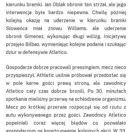
kierunku bramki. Jan
Oblak
obronił ten strzał, ale jego
interwencja była bardzo niepewna. Chwilę później
kolejną okazję na uderzenie w kierunku bramki
Słoweńca miał znowu Williams, ale uderzenie
obronił
Gimenez
, wykonując długi wślizg. Inicjatywę
przejęło Bilbao, wymieniając kolejne podania i szukając
dziur w defensywie Atletico.
Gospodarze dobrze pracowali pressingiem, mecz nieco
przyspieszył.
Athletic
usilnie próbował przedostać się
w pole karne gości prawą stroną, ale zawodnicy
Atletico cały czas dobrze bronili. Po 30. minutach
spotkania mieliśmy przerwę na schłodzenie organizmu.
Mecz po krótkiej przerwie rozpoczął się od rzutu z
autu wykonywanego przez gości. Zawodnicy Atletico
popełniali coraz więcej błędów co pozwalało
gospodarzom na konstruowanie kolejnych akcji. W 33.