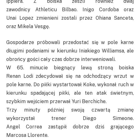
ippiera
. Z boiska zeszli również dwaj
zawodnicy
Athleticu
Bilbao. Inigo Cordoba oraz
Unai
Lopez zmienieni zostali przez
Ohiana
Sanceta
,
oraz
Mikela
Vesgę
.
Gospodarze próbowali przedostać się w pole karne
długimi podaniami w kierunku
Iniakiego
Williamsa, ale
obrońcy gości cały czas dobrze interweniowali.
W 65. minucie biegnący lewą stroną boiska
Renan
Lodi
zdecydował się na odchodzący wrzut w
pole karne. Do piłki wystartował
Koke
, wykonał ruch w
kierunku spadającej piłki, ale ten atak świetnym,
szybkim wejściem przerwał
Yuri
Berchiche
.
Trzy minuty później swoją czwartą zmianę
wykorzystał trener Diego
Simeone
.
Angel
Correa
zastąpił dobrze dziś grającego
Marcosa
Llorente
.