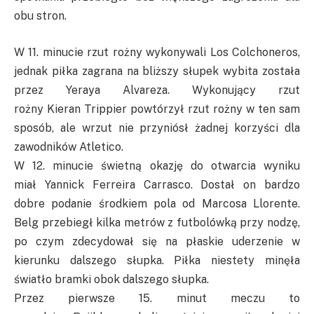
obu stron.
W 11. minucie rzut rożny wykonywali Los
Colchoneros
,
jednak piłka zagrana na bliższy słupek wybita została
przez
Yeraya
Alvareza
. Wykonujący rzut
rożny
Kieran
Trippier
powtórzył rzut rożny w ten sam
sposób, ale wrzut nie przyniósł żadnej korzyści dla
zawodników Atletico.
W 12. minucie świetną okazję do otwarcia wyniku
miał
Yannick
Ferreira
Carrasco
. Dostał on bardzo
dobre podanie środkiem pola od Marcosa
Llorente
.
Belg przebiegł kilka metrów z futbolówką przy
nodzę
,
po czym zdecydował się na płaskie uderzenie w
kierunku dalszego słupka. Piłka niestety minęła
światło bramki obok dalszego słupka.
Przez pierwsze 15. minut meczu to