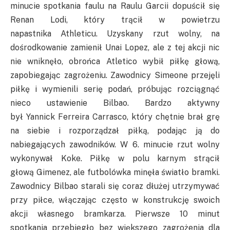
minucie spotkania faulu na Raulu Garcii dopuścił się
Renan
Lodi
, który trącił w powietrzu
napastnika
Athleticu
. Uzyskany rzut wolny, na
dośrodkowanie zamienił
Unai
Lopez, ale z tej akcji nic
nie wniknęło, obrońca Atletico wybił piłkę głową,
zapobiegając zagrożeniu. Zawodnicy
Simeone
przejęli
piłkę i wymienili serię podań, próbując rozciągnąć
nieco ustawienie Bilbao. Bardzo aktywny
był
Yannick
Ferreira
Carrasco
, który chętnie brał grę
na siebie i rozporządzał piłką, podając ją do
nabiegających zawodników. W 6. minucie rzut wolny
wykonywał
Koke
. Piłkę w polu karnym strącił
głową
Gimenez
, ale futbolówka minęła światło bramki.
Zawodnicy Bilbao starali się coraz dłużej utrzymywać
przy piłce, włączając często w
konstrukcję
swoich
akcji własnego bramkarza. Pierwsze 10 minut
spotkania przebiegło bez większego zagrożenia dla