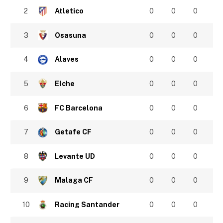
2
Atletico
0
0
0
3
Osasuna
0
0
0
4
Alaves
0
0
0
5
Elche
0
0
0
6
FC Barcelona
0
0
0
7
Getafe CF
0
0
0
8
Levante UD
0
0
0
9
Malaga CF
0
0
0
10
Racing Santander
0
0
0