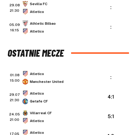
Sevilla FC
29.08
:
21:30
Atletico
Athletic Bilbao
05.09
:
16:15
Atletico
OSTATNIE MECZE
Atletico
01.08
:
15:00
Manchester United
Atletico
29.07
4:1
21:30
Getafe CF
Villarreal CF
24.05
5:1
21:00
Atletico
Atletico
17.05