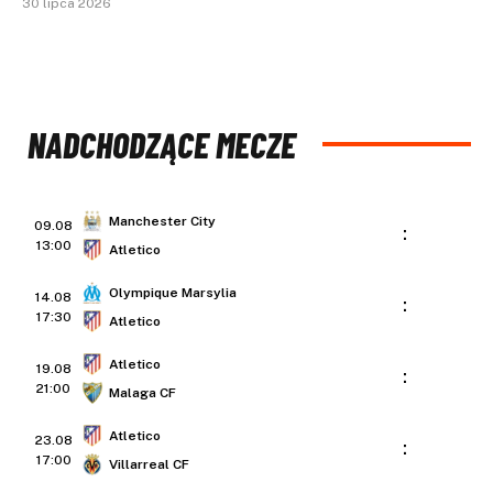
30 lipca 2026
NADCHODZĄCE MECZE
Manchester City
09.08
:
13:00
Atletico
Olympique Marsylia
14.08
:
17:30
Atletico
Atletico
19.08
:
21:00
Malaga CF
Atletico
23.08
:
17:00
Villarreal CF