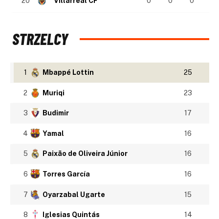
20
Villarreal CF
0
0
0
STRZELCY
1
Mbappé Lottin
25
2
Muriqi
23
3
Budimir
17
4
Yamal
16
5
Paixão de Oliveira Júnior
16
6
Torres García
16
7
Oyarzabal Ugarte
15
8
Iglesias Quintás
14