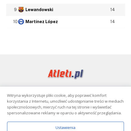
9
Lewandowski
14
10
Martínez López
14
Witryna wykorzystuje pliki cookie, aby poprawić komfort
Facebook
korzystania z Internetu, umożliwić udostępnianie treści w mediach
społecznościowych, mierzyć ruch na tej stronie i wyświetlać
spersonalizowane reklamy w oparciu o aktywność przeglądania.
KONTAKT
POLITYKA PRYWATNOŚCI
Ustawienia
Serwis wyłącznie dla osób powyżej 18 lat. Hazard może uzależniać.