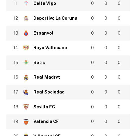
11
Celta Vigo
0
0
0
12
Deportivo La Coruna
0
0
0
13
Espanyol
0
0
0
14
Rayo Vallecano
0
0
0
15
Betis
0
0
0
16
Real Madryt
0
0
0
17
Real Sociedad
0
0
0
18
Sevilla FC
0
0
0
19
Valencia CF
0
0
0