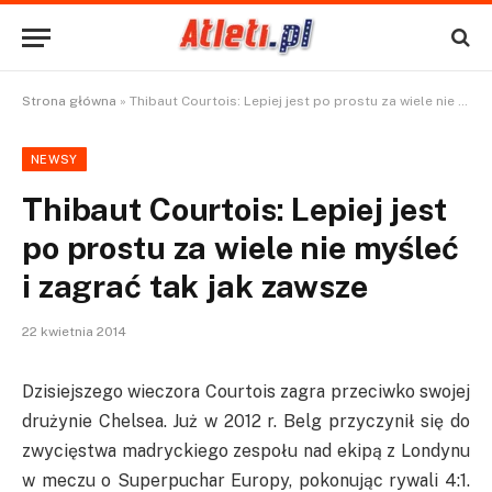
Strona główna
»
Thibaut Courtois: Lepiej jest po prostu za wiele nie myśleć i zagrać tak jak zawsze
NEWSY
Thibaut Courtois: Lepiej jest
po prostu za wiele nie myśleć
i zagrać tak jak zawsze
22 kwietnia 2014
Dzisiejszego wieczora Courtois zagra przeciwko swojej
drużynie Chelsea. Już w 2012 r. Belg przyczynił się do
zwycięstwa madryckiego zespołu nad ekipą z Londynu
w meczu o Superpuchar Europy, pokonując rywali 4:1.