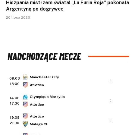
Hiszpania mistrzem świata! „La Furia Roja” pokonała
Argentynę po dogrywce
20 lipca 2026
NADCHODZĄCE MECZE
Manchester City
09.08
:
13:00
Atletico
Olympique Marsylia
14.08
:
17:30
Atletico
Atletico
19.08
:
21:00
Malaga CF