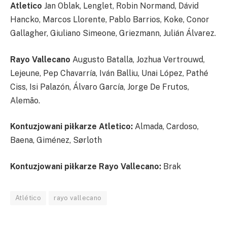
Atletico
Jan Oblak, Lenglet, Robin Normand, Dávid
Hancko, Marcos Llorente, Pablo Barrios, Koke, Conor
Gallagher, Giuliano Simeone, Griezmann, Julián Álvarez.
Rayo Vallecano
Augusto Batalla, Jozhua Vertrouwd,
Lejeune, Pep Chavarría, Iván Balliu, Unai López, Pathé
Ciss, Isi Palazón, Álvaro García, Jorge De Frutos,
Alemão.
Kontuzjowani piłkarze Atletico:
Almada, Cardoso,
Baena, Giménez, Sørloth
Kontuzjowani piłkarze Rayo Vallecano:
Brak
Atlético
rayo vallecano