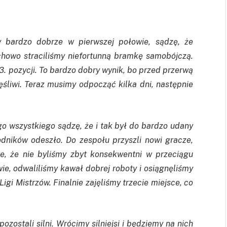
y bardzo dobrze w pierwszej połowie, sądzę, że
chowo straciliśmy niefortunną bramkę samobójczą.
. pozycji. To bardzo dobry wynik, bo przed przerwą
śliwi. Teraz musimy odpocząć kilka dni, następnie
go wszystkiego sądzę, że i tak był do bardzo udany
dników odeszło. Do zespołu przyszli nowi gracze,
e, że nie byliśmy zbyt konsekwentni w przeciągu
ie, odwaliliśmy kawał dobrej roboty i osiągnęliśmy
igi Mistrzów. Finalnie zajęliśmy trzecie miejsce, co
ostali silni. Wrócimy silniejsi i będziemy na nich