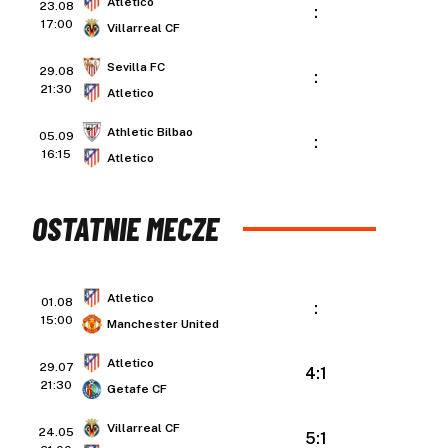
Atletico
23.08
:
17:00
Villarreal CF
Sevilla FC
29.08
:
21:30
Atletico
Athletic Bilbao
05.09
:
16:15
Atletico
OSTATNIE MECZE
Atletico
01.08
:
15:00
Manchester United
Atletico
29.07
4:1
21:30
Getafe CF
Villarreal CF
24.05
5:1