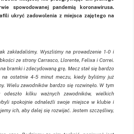
erwie spowodowanej pandemią
koronawirusa
.
afili ukryć zadowolenia z miejsca zajętego na
jak zakładaliśmy. Wyszliśmy na prowadzenie 1-0 i
ybkości ze strony
Carrasco
,
Llorente
,
Felixa
i
Correi
.
 na bramki i zdecydowaną grę. Mecz stał się bardzo
 na ostatnie 4-5 minut meczu, kiedy byliśmy już
ny. Wielu zawodników bardzo się rozwinęło. W tym
u odeszło kilku ważnych zawodników, wielkich
ybyli spokojnie odnaleźli swoje miejsce w klubie i
my ich, aby dalej się rozwijać. Jestem szczęśliwy,