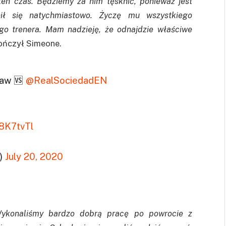
en czas. Będziemy za nim tęsknić, ponieważ jest
ł się natychmiastowo. Życzę mu wszystkiego
go trenera. Mam nadzieję, że odnajdzie właściwe
ończył Simeone.
raw 🆚
@RealSociedadEN
v8K7tvTl
h)
July 20, 2020
. Wykonaliśmy bardzo dobrą pracę po powrocie z