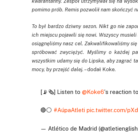
kwarantanny. Zespół utrzymywał się na wysok
pomimo prób. Remis pozwolił nam skończyć na 
To był bardzo dziwny sezon. Nikt go nie zap
ich miejscu pojawili się nowi. Wszyscy musie
osiągnęliśmy nasz cel. Zakwalifikowaliśmy się 
spróbować zwyciężyć. Myślimy o każdej par
wszystkim udamy się do Lipska, aby zagrać tak
mocy, by przejść dalej. –
dodał Koke.
[📡🗞] Listen to
@Koke6
's reaction t
🔴⚪
#AúpaAtleti
pic.twitter.com/p
— Atlético de Madrid (@atletienglis