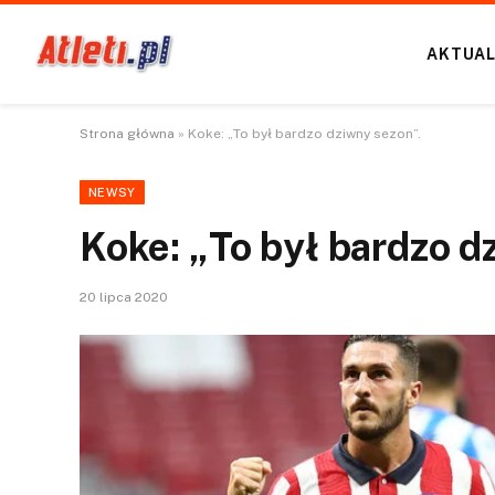
AKTUAL
Strona główna
»
Koke: „To był bardzo dziwny sezon”.
NEWSY
Koke: „To był bardzo d
20 lipca 2020