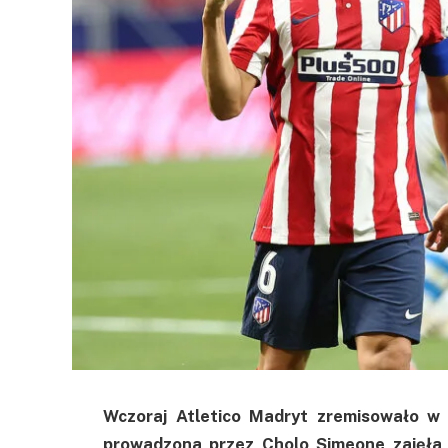
Wczoraj Atletico Madryt zremisowało w 
prowadzona przez
Cholo
Simeone
zajęła 