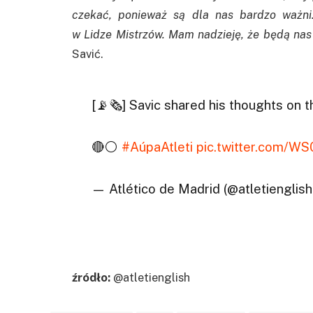
czekać, ponieważ są dla nas bardzo ważn
w
Lidze
Mistrzów. Mam nadzieję, że będą nas
Savić.
[📡🗞] Savic shared his thoughts on 
🔴⚪
#AúpaAtleti
pic.twitter.com/
— Atlético de Madrid (@atletienglis
źródło:
@atletienglish