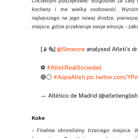
Chciałbym podziękować Burgosowi za cały t
kochany i ma wielką osobowość. Wyróżni
najlepszego na jego nowej drodze, pierwsze
miejsce, gdzie przekieruje swoje emocje. –
zak
[📡🗞]
@Simeone
analysed Atleti's d
⚽
#AtletiRealSociedad
🔴⚪
#AúpaAtleti
pic.twitter.com/YP
— Atlético de Madrid (@atletienglis
Koke
– Finalnie obroniliśmy trzeciego miejsca