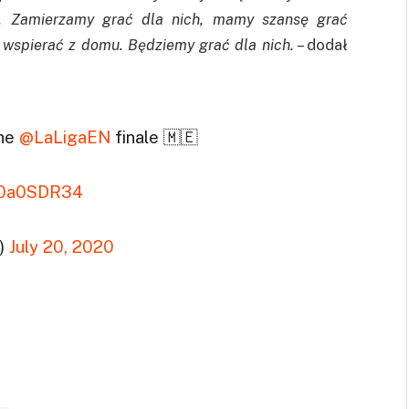
i. Zamierzamy grać dla nich, mamy szansę grać
 wspierać z domu. Będziemy grać dla nich. –
dodał
the
@LaLigaEN
finale 🇲🇪
WS0a0SDR34
h)
July 20, 2020