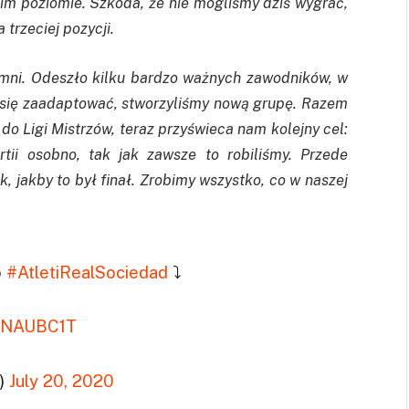
im poziomie. Szkoda, że nie mogliśmy dziś wygrać,
trzeciej pozycji.
omni. Odeszło kilku bardzo ważnych zawodników, w
li się zaadaptować, stworzyliśmy nową grupę. Razem
do Ligi Mistrzów, teraz przyświeca nam kolejny cel:
tii osobno, tak jak zawsze to robiliśmy. Przede
, jakby to był finał. Zrobimy wszystko, co w naszej
o
#AtletiRealSociedad
⤵️
XdNAUBC1T
h)
July 20, 2020