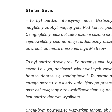
Stefan Savic
–
To był bardzo intensywny mecz. Graliśm
mogliśmy zdobyć więcej goli. Pod koniec pe
Osiągnęliśmy
nasz cel zakończenia sezonu na 3
zajmowaliśmy siódme miejsce. Jesteśmy szczę
powrócić po nasze marzenie: Ligę Mistrzów.
To był bardzo dziwny rok. Po przemyśleniu te
sezon La Liga, ponieważ wielu ważnych zawo
bardzo dobrze się zaadaptowali. To normaln
całego sezonu, ale kiedy wróciliśmy po przerw
nasz cel związany z zakwalifikowaniem się do L
jest bardzo dobrym wynikiem.
Chciałbym powiedzieć wszystkim fanom, aby poz