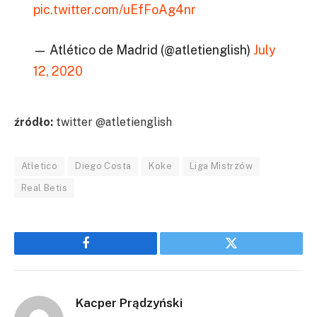
pic.twitter.com/uEfFoAg4nr
— Atlético de Madrid (@atletienglish)
July
12, 2020
źródło:
twitter @atletienglish
Atletico
Diego Costa
Koke
Liga Mistrzów
Real Betis
Facebook
Twitter
Kacper Prądzyński