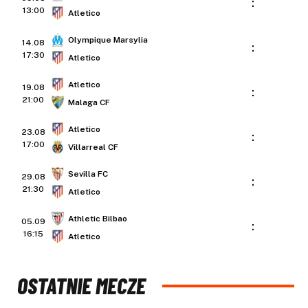
:
13:00
Atletico
Olympique Marsylia
14.08
:
17:30
Atletico
Atletico
19.08
:
21:00
Malaga CF
Atletico
23.08
:
17:00
Villarreal CF
Sevilla FC
29.08
:
21:30
Atletico
Athletic Bilbao
05.09
:
16:15
Atletico
OSTATNIE MECZE