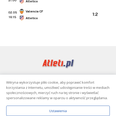
21:00
Atletico
Valencia CF
02.05
1:2
16:15
Atletico
Witryna wykorzystuje pliki cookie, aby poprawić komfort
Facebook
korzystania z Internetu, umożliwić udostępnianie treści w mediach
społecznościowych, mierzyć ruch na tej stronie i wyświetlać
spersonalizowane reklamy w oparciu o aktywność przeglądania.
KONTAKT
POLITYKA PRYWATNOŚCI
Ustawienia
Serwis wyłącznie dla osób powyżej 18 lat. Hazard może uzależniać.