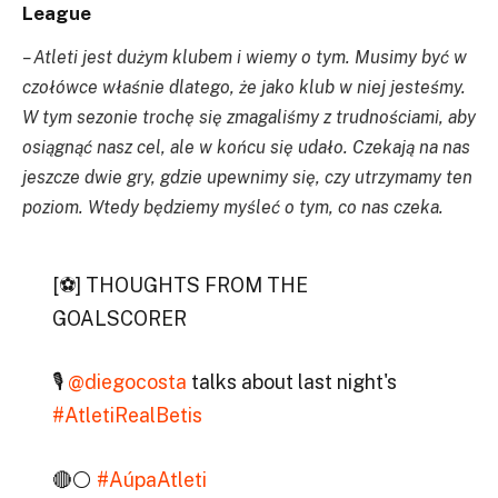
League
– Atleti jest dużym klubem i wiemy o tym. Musimy być w
czołówce właśnie dlatego, że jako klub w niej jesteśmy.
W tym sezonie trochę się zmagaliśmy z trudnościami, aby
osiągnąć nasz cel, ale w końcu się udało. Czekają na nas
jeszcze dwie gry, gdzie upewnimy się, czy utrzymamy ten
poziom. Wtedy będziemy myśleć o tym, co nas czeka.
[⚽] THOUGHTS FROM THE
GOALSCORER
🎙
@diegocosta
talks about last night's
#AtletiRealBetis
🔴⚪
#AúpaAtleti