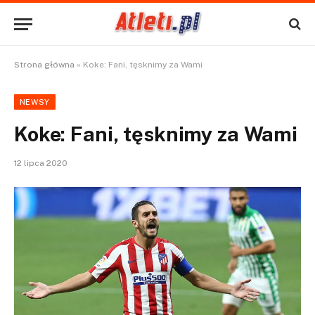
Strona główna
»
Koke: Fani, tęsknimy za Wami
NEWSY
Koke: Fani, tęsknimy za Wami
12 lipca 2020