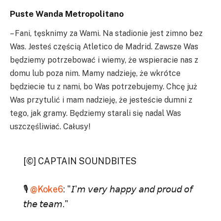
Puste Wanda Metropolitano
– Fani, tęsknimy za Wami. Na stadionie jest zimno bez
Was. Jesteś częścią Atletico de Madrid. Zawsze Was
będziemy potrzebować i wiemy, że wspieracie nas z
domu lub poza nim. Mamy nadzieję, że wkrótce
będziecie tu z nami, bo Was potrzebujemy. Chcę już
Was przytulić i mam nadzieję, że jesteście dumni z
tego, jak gramy. Będziemy starali się nadal Was
uszczęśliwiać. Całusy!
[©️] CAPTAIN SOUNDBITES
🎙
@Koke6
: "𝘐'𝘮 𝘷𝘦𝘳𝘺 𝘩𝘢𝘱𝘱𝘺 𝘢𝘯𝘥 𝘱𝘳𝘰𝘶𝘥 𝘰𝘧
𝘵𝘩𝘦 𝘵𝘦𝘢𝘮."