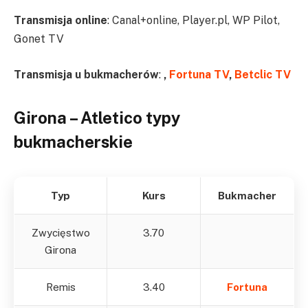
Transmisja online
:
Canal+online, Player.pl, WP Pilot,
Gonet TV
Transmisja u bukmacherów
:
,
Fortuna TV
,
Betclic TV
Girona – Atletico
typy
bukmacherskie
Typ
Kurs
Bukmacher
Zwycięstwo
3.70
Girona
Remis
3.40
Fortuna