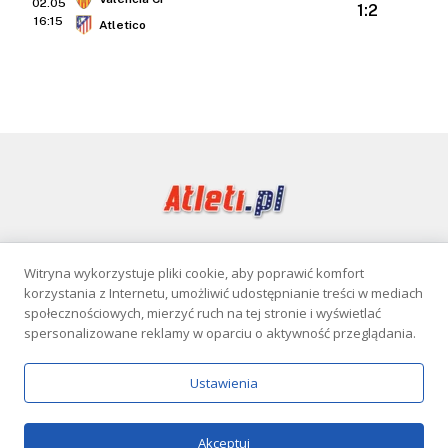
02.05
1:2
16:15
Atletico
Witryna wykorzystuje pliki cookie, aby poprawić komfort
Facebook
korzystania z Internetu, umożliwić udostępnianie treści w mediach
społecznościowych, mierzyć ruch na tej stronie i wyświetlać
spersonalizowane reklamy w oparciu o aktywność przeglądania.
KONTAKT
POLITYKA PRYWATNOŚCI
Ustawienia
Serwis wyłącznie dla osób powyżej 18 lat. Hazard może uzależniać.
Graj odpowiedzialnie.
Szczegóły
Copyright © 2026 Atleti.pl
Akceptuj