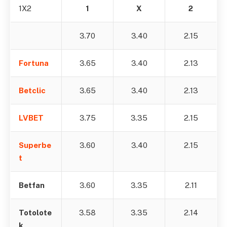
1X2
1
X
2
3.70
3.40
2.15
Fortuna
3.65
3.40
2.13
Betclic
3.65
3.40
2.13
LVBET
3.75
3.35
2.15
Superbe
3.60
3.40
2.15
t
Betfan
3.60
3.35
2.11
Totolote
3.58
3.35
2.14
k