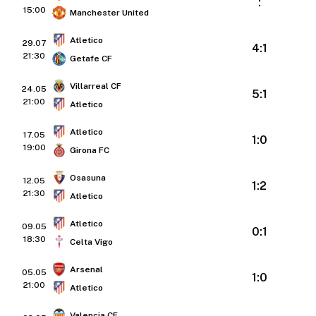
:
15:00
Manchester United
Atletico
29.07
4:1
21:30
Getafe CF
Villarreal CF
24.05
5:1
21:00
Atletico
Atletico
17.05
1:0
19:00
Girona FC
Osasuna
12.05
1:2
21:30
Atletico
Atletico
09.05
0:1
18:30
Celta Vigo
Arsenal
05.05
1:0
21:00
Atletico
Valencia CF