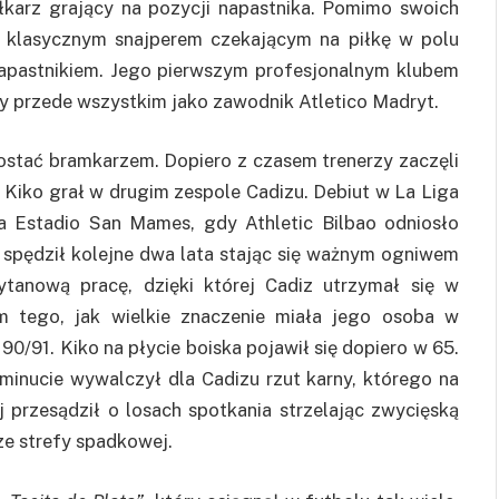
piłkarz grający na pozycji napastnika. Pomimo swoich
ł klasycznym snajperem czekającym na piłkę w polu
napastnikiem. Jego pierwszym profesjonalnym klubem
ny przede wszystkim jako zawodnik Atletico Madryt.
ostać bramkarzem. Dopiero z czasem trenerzy zaczęli
 Kiko grał w drugim zespole Cadizu. Debiut w La Liga
a Estadio San Mames, gdy Athletic Bilbao odniosło
 spędził kolejne dwa lata stając się ważnym ogniwem
tanową pracę, dzięki której Cadiz utrzymał się w
em tego, jak wielkie znaczenie miała jego osoba w
0/91. Kiko na płycie boiska pojawił się dopiero w 65.
minucie wywalczył dla Cadizu rzut karny, którego na
j przesądził o losach spotkania strzelając zwycięską
ze strefy spadkowej.