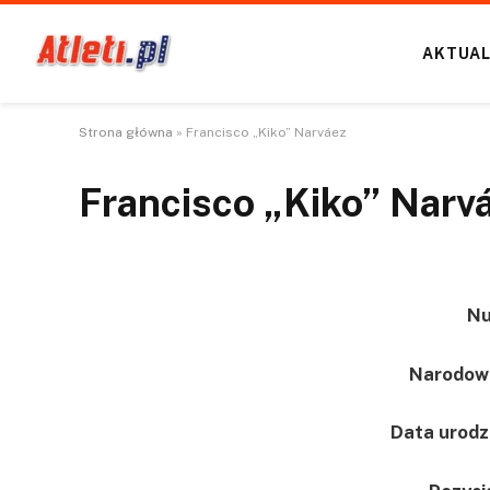
AKTUAL
Strona główna
»
Francisco „Kiko” Narváez
Francisco „Kiko” Narv
Nu
Narodow
Data urodz