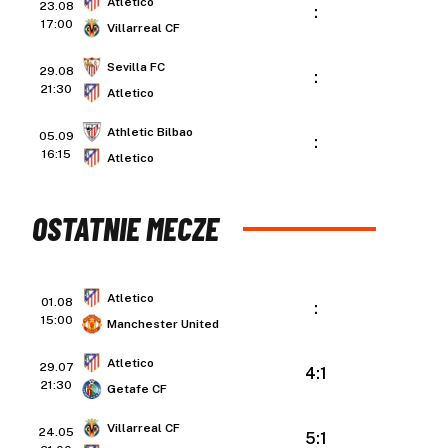
Atletico
23.08
:
17:00
Villarreal CF
Sevilla FC
29.08
:
21:30
Atletico
Athletic Bilbao
05.09
:
16:15
Atletico
OSTATNIE MECZE
Atletico
01.08
:
15:00
Manchester United
Atletico
29.07
4:1
21:30
Getafe CF
Villarreal CF
24.05
5:1