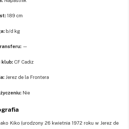
a:
Napastnik
st:
189 cm
a:
b/d kg
transferu:
—
 klub:
CF Cadiz
ia:
Jerez de la Frontera
życzeniu:
Nie
ografia
jako Kiko (urodzony 26 kwietnia 1972 roku w Jerez de