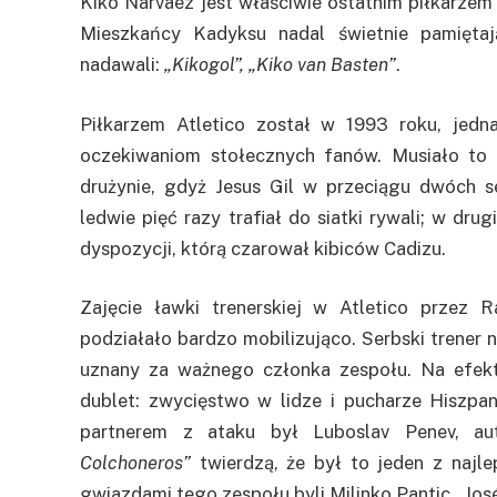
Kiko Narvaez jest właściwie ostatnim piłkarze
Mieszkańcy Kadyksu nadal świetnie pamiętaj
nadawali:
„Kikogol”, „Kiko van Basten”
.
Piłkarzem Atletico został w 1993 roku, jed
oczekiwaniom stołecznych fanów. Musiało to
drużynie, gdyż Jesus Gil w przeciągu dwóch 
ledwie pięć razy trafiał do siatki rywali; w dru
dyspozycji, którą czarował kibiców Cadizu.
Zajęcie ławki trenerskiej w Atletico przez 
podziałało bardzo mobilizująco. Serbski trener n
uznany za ważnego członka zespołu. Na efekt
dublet: zwycięstwo w lidze i pucharze Hiszpani
partnerem z ataku był Luboslav Penev, au
Colchoneros”
twierdzą, że był to jeden z najle
gwiazdami tego zespołu byli Milinko Pantic , Jos