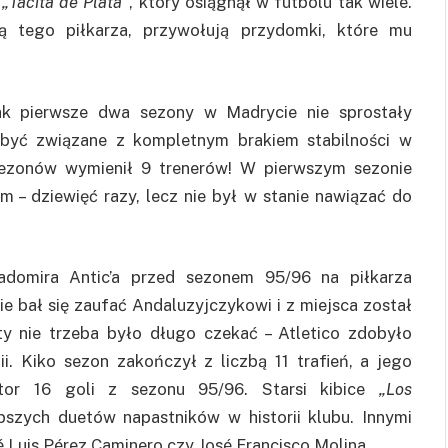
m
„Tacita de Plata”
, który osiągnął w futbolu tak wiele.
ą tego piłkarza, przywołują przydomki, które mu
nak pierwsze dwa sezony w Madrycie nie sprostały
 być związane z kompletnym brakiem stabilności w
sezonów wymienił 9 trenerów! W pierwszym sezonie
gim – dziewięć razy, lecz nie był w stanie nawiązać do
Radomira Antic’a przed sezonem 95/96 na piłkarza
ie bał się zaufać Andaluzyjczykowi i z miejsca został
y nie trzeba było długo czekać – Atletico zdobyło
i. Kiko sezon zakończył z liczbą 11 trafień, a jego
tor 16 goli z sezonu 95/96. Starsi kibice
„Los
pszych duetów napastników w historii klubu. Innymi
é Luis Pérez Caminero czy José Francisco Molina.