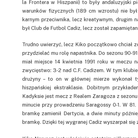
la Frontera w Hiszpanii) to były andaluzyjski 
warunków fizycznych (189 cm wzrostu) nie by
karnym przeciwnika, lecz kreatywnym, drugim 
był Club de Futbol Cadiz, lecz został zapamięta
Trudno uwierzyć, lecz Kiko początkowo chciał z
przydzielać mu rolę napastnika. Do sezonu 90-91
miał miejsce 14 kwietnia 1991 roku w meczu n
zwycięstwo: 3-2 nad C.F. Cadizem. W tym klubie
drużyny – to on w głównej mierze wykonał ty
hiszpańskiej ekstraklasie. Dobitnym przykład
Kadyksie jest mecz z Realem Zaragoza z sezonu 9
minucie przy prowadzeniu Saragossy 0-1. W 81. 
bramkę zamienił Dertycia, a dwie minuty późnie
bramkę. Dzięki tej wygranej Cadiz wyszarpał się 