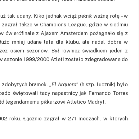
ż tak udany. Kiko jednak wciąż pełnił ważną rolę – w
 zagrał także w Champions League, gdzie w siedmiu
o w ćwierćfinale z Ajaxem Amsterdam pożegnało się z
dużo mniej udane lata dla klubu, ale nadal dobre w
zez osiem sezonów. Był również świadkiem jeden z
– w sezonie 1999/2000 Atleti zostało zdegradowane do
e zdobytych bramek.
„El Arquero”
(hiszp. łucznik) było
osób świętowali tacy napastnicy jak Fernando Torres
łd legendarnemu piłkarzowi Atletico Madryt.
002 roku. Łącznie zagrał w 271 meczach, w których