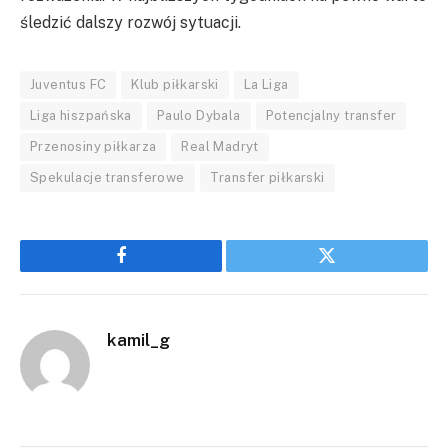
śledzić dalszy rozwój sytuacji.
Juventus FC
Klub piłkarski
La Liga
Liga hiszpańska
Paulo Dybala
Potencjalny transfer
Przenosiny piłkarza
Real Madryt
Spekulacje transferowe
Transfer piłkarski
Facebook
Twitter
kamil_g