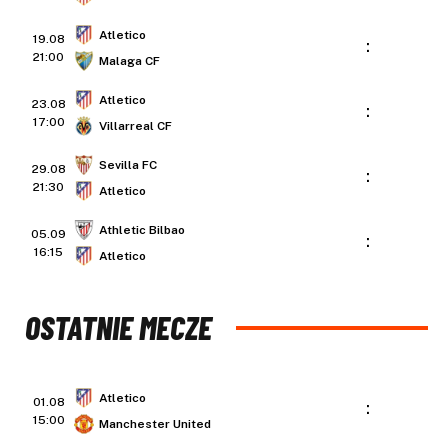
Atletico
19.08
:
21:00
Malaga CF
Atletico
23.08
:
17:00
Villarreal CF
Sevilla FC
29.08
:
21:30
Atletico
Athletic Bilbao
05.09
:
16:15
Atletico
OSTATNIE MECZE
Atletico
01.08
:
15:00
Manchester United