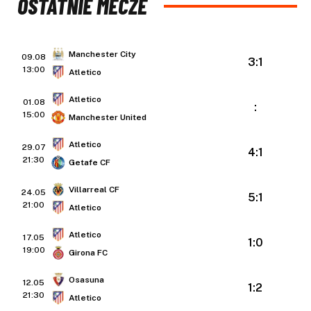
OSTATNIE MECZE
Manchester City
09.08
3:1
13:00
Atletico
Atletico
01.08
:
15:00
Manchester United
Atletico
29.07
4:1
21:30
Getafe CF
Villarreal CF
24.05
5:1
21:00
Atletico
Atletico
17.05
1:0
19:00
Girona FC
Osasuna
12.05
1:2
21:30
Atletico