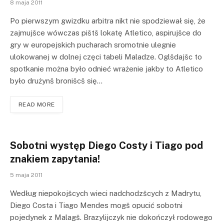
8 maja 2011
Po pierwszym gwizdku arbitra nikt nie spodziewał się, że
zajmujšce wówczas pištš lokatę Atletico, aspirujšce do
gry w europejskich pucharach sromotnie ulegnie
ulokowanej w dolnej częci tabeli Maladze. Oglšdajšc to
spotkanie można było odnieć wrażenie jakby to Atletico
było drużynš bronišcš się…
READ MORE
Sobotni występ Diego Costy i Tiago pod
znakiem zapytania!
5 maja 2011
Według niepokojšcych wieci nadchodzšcych z Madrytu,
Diego Costa i Tiago Mendes mogš opucić sobotni
pojedynek z Malagš. Brazylijczyk nie dokończył rodowego