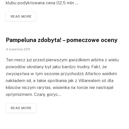
klubu podyktowana cena (12,5 mln …
READ MORE
Pampeluna zdobyta! – pomeczowe oceny
4 kwietnia 2011
Ten mecz już przed pierwszym gwizdkiem arbitra z wielu
powodów okrelany był jako bardzo trudny. Fakt, że
zwycięstwa w tym sezonie przychodzš Atletico wielkim
nakładem sił, a takie spotkania jak z Villarealem sš dla
kibiców niczym rarytas, wisienka na torcie nie nastrajał
optymizmem. Czarę goryc…
READ MORE