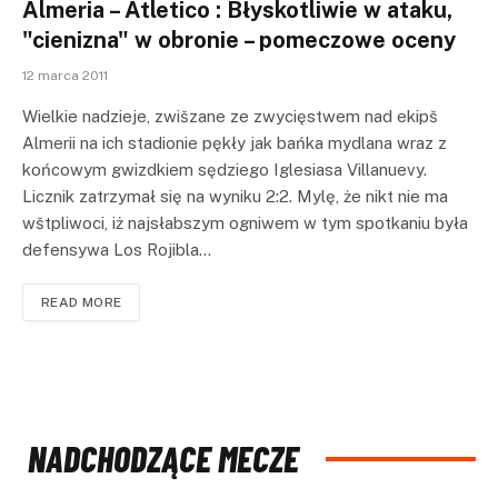
Almeria – Atletico : Błyskotliwie w ataku,
"cienizna" w obronie – pomeczowe oceny
12 marca 2011
Wielkie nadzieje, zwišzane ze zwycięstwem nad ekipš
Almerii na ich stadionie pękły jak bańka mydlana wraz z
końcowym gwizdkiem sędziego Iglesiasa Villanuevy.
Licznik zatrzymał się na wyniku 2:2. Mylę, że nikt nie ma
wštpliwoci, iż najsłabszym ogniwem w tym spotkaniu była
defensywa Los Rojibla…
READ MORE
NADCHODZĄCE MECZE