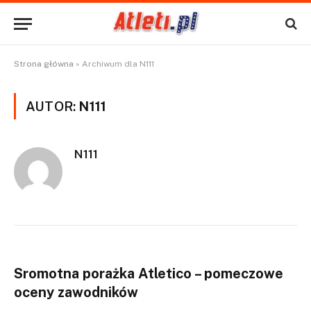
Strona główna
»
Archiwum dla N111
AUTOR:
N111
N111
Sromotna porażka Atletico – pomeczowe
oceny zawodników