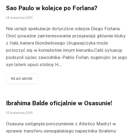
Sao Paulo w kolejce po Forlana?
14 kwietnia 2011
Nie ustajš spekulacje dotyczšce odejcia Diego Forlana.
Choć poważne zainteresowanie przejawiajš głównie kluby
z Italii, kariera blondwłosego Urugwajczyka może
potoczyć się w kompletnie innym kierunku.Całš sytuację
podsycił ojciec zawodnika -Pablo Forlan, sugerujšc że jego
syn latem opuci stolicę H…
READ MORE
Ibrahima Balde oficjalnie w Osasunie!
13 kwietnia 2011
Osasuna osišgnęła porozumienie z Atletico Madryt w
sprawie transferu senegalskiego napastnika Ibrahimy