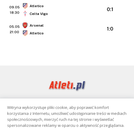
Atletico
09.05
0:1
18:30
Celta Vigo
Arsenal
05.05
1:0
21:00
Atletico
Witryna wykorzystuje pliki cookie, aby poprawić komfort
Facebook
korzystania z Internetu, umożliwić udostępnianie treści w mediach
społecznościowych, mierzyć ruch na tej stronie i wyświetlać
spersonalizowane reklamy w oparciu o aktywność przeglądania.
KONTAKT
POLITYKA PRYWATNOŚCI