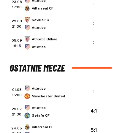
Atletico
23.08
:
17:00
Villarreal CF
Sevilla FC
29.08
:
21:30
Atletico
Athletic Bilbao
05.09
:
16:15
Atletico
OSTATNIE MECZE
Atletico
01.08
:
15:00
Manchester United
Atletico
29.07
4:1
21:30
Getafe CF
Villarreal CF
24.05
5:1