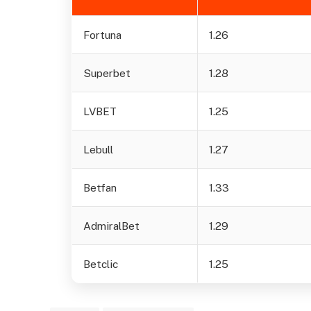
Fortuna
1.26
Superbet
1.28
LVBET
1.25
Lebull
1.27
Betfan
1.33
AdmiralBet
1.29
Betclic
1.25