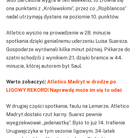
Jeśli Barcelona wygra w ten weekend, to zrówna się
ona punktami z „Królewskimi”, przez co „Rojiblancos”
nadal utrzymają dystans na poziomie 10. punktów.
Atletico wyszło na prowadzenie w 28. minucie
spotkania dzięki genialnemu uderzeniu Luisa Suareza.
Gospodarze wyrównali kilka minut później. Piłkarze do
szatni schodzili z wynikiem 2:1, dzięki bramce w 44.
minucie, której autorem był Saul.
Warto zobaczyć:
Atletico Madryt w drodze po
LIGOWY REKORD! Naprawdę może im się to udać
W drugiej części spotkania, faulu na Lemarze, Atletico
Madryt dostało rzut karny. Suarez pewnie
wyegzekwował „jedenastkę”. Było to już 14. trafienie
Urugwajczyka w tym sezonie ligowym. 34-latek