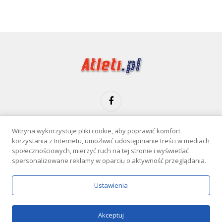
Facebook
Witryna wykorzystuje pliki cookie, aby poprawić komfort
KONTAKT
POLITYKA PRYWATNOŚCI
korzystania z Internetu, umożliwić udostępnianie treści w mediach
społecznościowych, mierzyć ruch na tej stronie i wyświetlać
Serwis wyłącznie dla osób powyżej 18 lat. Hazard może uzależniać.
spersonalizowane reklamy w oparciu o aktywność przeglądania.
Graj odpowiedzialnie.
Szczegóły
Copyright © 2026 Atleti.pl
Ustawienia
Akceptuj