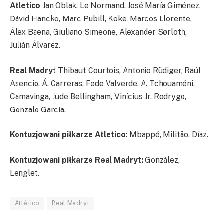
Atletico
Jan Oblak, Le Normand, José María Giménez,
Dávid Hancko, Marc Pubill, Koke, Marcos Llorente,
Álex Baena, Giuliano Simeone, Alexander Sørloth,
Julián Álvarez.
Real Madryt
Thibaut Courtois, Antonio Rüdiger, Raúl
Asencio, Á. Carreras, Fede Valverde, A. Tchouaméni,
Camavinga, Jude Bellingham, Vinícius Jr, Rodrygo,
Gonzalo García.
Kontuzjowani piłkarze Atletico:
Mbappé, Militão, Díaz.
Kontuzjowani piłkarze Real Madryt:
González,
Lenglet.
Atlético
Real Madryt