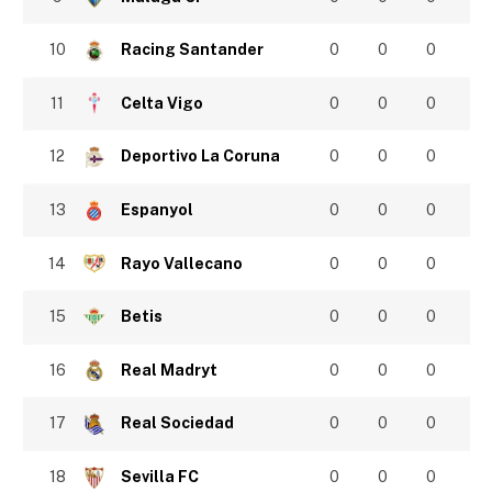
10
Racing Santander
0
0
0
11
Celta Vigo
0
0
0
12
Deportivo La Coruna
0
0
0
13
Espanyol
0
0
0
14
Rayo Vallecano
0
0
0
15
Betis
0
0
0
16
Real Madryt
0
0
0
17
Real Sociedad
0
0
0
18
Sevilla FC
0
0
0