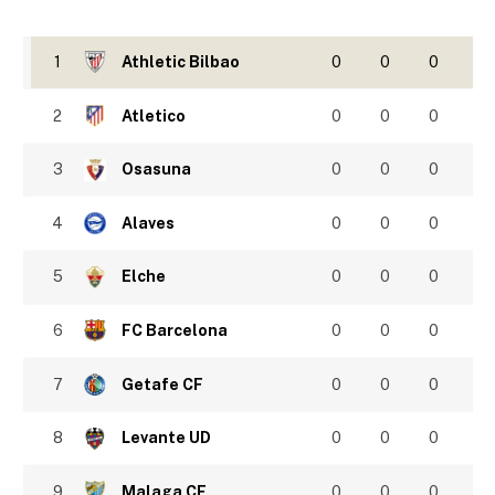
1
Athletic Bilbao
0
0
0
2
Atletico
0
0
0
3
Osasuna
0
0
0
4
Alaves
0
0
0
5
Elche
0
0
0
6
FC Barcelona
0
0
0
7
Getafe CF
0
0
0
8
Levante UD
0
0
0
9
Malaga CF
0
0
0