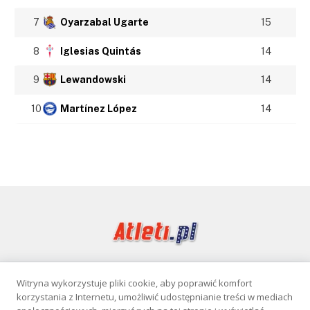
7
Oyarzabal Ugarte
15
8
Iglesias Quintás
14
9
Lewandowski
14
10
Martínez López
14
Witryna wykorzystuje pliki cookie, aby poprawić komfort
Facebook
korzystania z Internetu, umożliwić udostępnianie treści w mediach