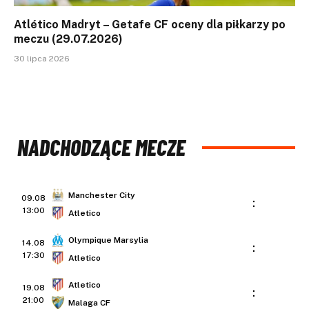
Atlético Madryt – Getafe CF oceny dla piłkarzy po
meczu (29.07.2026)
30 lipca 2026
NADCHODZĄCE MECZE
Manchester City
09.08
:
13:00
Atletico
Olympique Marsylia
14.08
:
17:30
Atletico
Atletico
19.08
:
21:00
Malaga CF