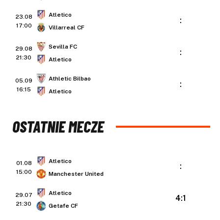
Atletico
23.08
:
17:00
Villarreal CF
Sevilla FC
29.08
:
21:30
Atletico
Athletic Bilbao
05.09
:
16:15
Atletico
OSTATNIE MECZE
Atletico
01.08
:
15:00
Manchester United
Atletico
29.07
4:1
21:30
Getafe CF