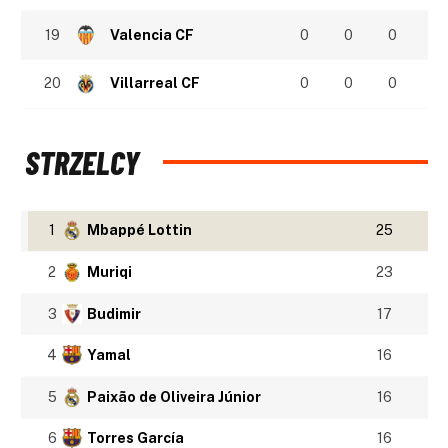
19
Valencia CF
0
0
0
20
Villarreal CF
0
0
0
STRZELCY
1
Mbappé Lottin
25
2
Muriqi
23
3
Budimir
17
4
Yamal
16
5
Paixão de Oliveira Júnior
16
6
Torres García
16