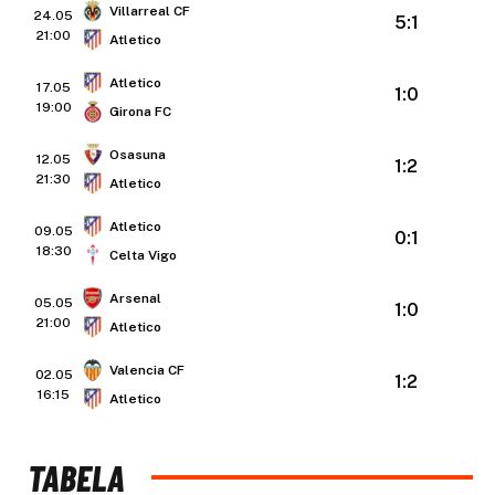
Villarreal CF
24.05
5:1
21:00
Atletico
Atletico
17.05
1:0
19:00
Girona FC
Osasuna
12.05
1:2
21:30
Atletico
Atletico
09.05
0:1
18:30
Celta Vigo
Arsenal
05.05
1:0
21:00
Atletico
Valencia CF
02.05
1:2
16:15
Atletico
TABELA