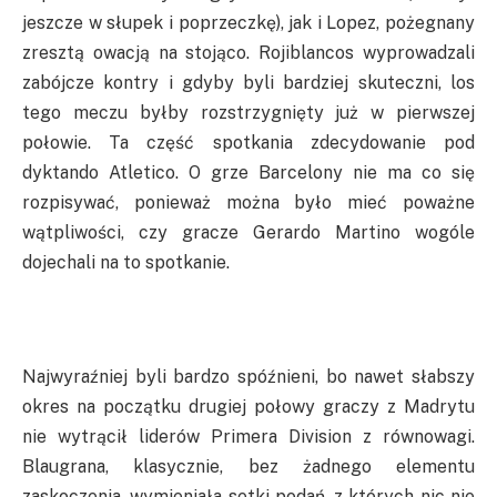
jeszcze w słupek i poprzeczkę), jak i Lopez, pożegnany
zresztą owacją na stojąco. Rojiblancos wyprowadzali
zabójcze kontry i gdyby byli bardziej skuteczni, los
tego meczu byłby rozstrzygnięty już w pierwszej
połowie. Ta część spotkania zdecydowanie pod
dyktando Atletico. O grze Barcelony nie ma co się
rozpisywać, ponieważ można było mieć poważne
wątpliwości, czy gracze Gerardo Martino wogóle
dojechali na to spotkanie.
Najwyraźniej byli bardzo spóźnieni, bo nawet słabszy
okres na początku drugiej połowy graczy z Madrytu
nie wytrącił liderów Primera Division z równowagi.
Blaugrana, klasycznie, bez żadnego elementu
zaskoczenia, wymieniała setki podań, z których nic nie