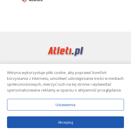
Witryna wykorzystuje pliki cookie, aby poprawić komfort
Facebook
korzystania z Internetu, umożliwić udostępnianie treści w mediach
społecznościowych, mierzyć ruch na tej stronie i wyświetlać
spersonalizowane reklamy w oparciu o aktywność przeglądania.
KONTAKT
POLITYKA PRYWATNOŚCI
Ustawienia
Serwis wyłącznie dla osób powyżej 18 lat. Hazard może uzależniać.
Graj odpowiedzialnie.
Szczegóły
Copyright © 2026 Atleti.pl
Akceptuj