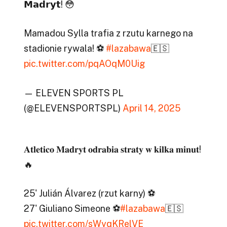
𝗠𝗮𝗱𝗿𝘆𝘁! 😳
Mamadou Sylla trafia z rzutu karnego na
stadionie rywala! ⚽️
#lazabawa
🇪🇸
pic.twitter.com/pqAOqM0Uig
— ELEVEN SPORTS PL
(@ELEVENSPORTSPL)
April 14, 2025
𝐀𝐭𝐥𝐞𝐭𝐢𝐜𝐨 𝐌𝐚𝐝𝐫𝐲𝐭 𝐨𝐝𝐫𝐚𝐛𝐢𝐚 𝐬𝐭𝐫𝐚𝐭𝐲 𝐰 𝐤𝐢𝐥𝐤𝐚 𝐦𝐢𝐧𝐮𝐭!
🔥
25' Julián Álvarez (rzut karny) ⚽️
27' Giuliano Simeone ⚽️
#lazabawa
🇪🇸
pic.twitter.com/sWyqKRelVE