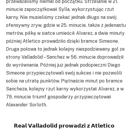
przeważaliśmy niemal od początku. Strzelanie w 21.
minucie zapoczątkował Sylla, wykorzystując rzut
karny. Nie musieliśmy czekać jednak długo na swój
ofensywny zryw, gdzie w 25. minucie, także z jedenastu
metrów, piłkę w siatce umieścił Alvarez, a dwie minuty
później Atletico prowadziło dzięki bramce Simeone.
Druga połowa to jednak kolejny niespodziewany gol ze
strony Valladolid – Sanchez w 56. minucie doprowadził
do wyrównania. Później już jednak podopieczni Diego
Simeone przypieczętowali swój sukces i nie pozwolili
sobie na utratę punktów. Piętnaście minut po bramce
Sancheza, kolejny rzut karny wykorzystał Alvarez, a w
79. minucie triumf gospodarzy przypieczętował
Alexander Sorloth.
𝗥𝗲𝗮𝗹 𝗩𝗮𝗹𝗹𝗮𝗱𝗼𝗹𝗶𝗱 𝗽𝗿𝗼𝘄𝗮𝗱𝘇𝗶 𝘇 𝗔𝘁𝗹𝗲𝘁𝗶𝗰𝗼