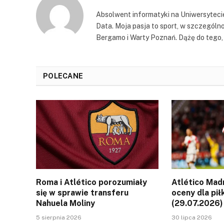
Absolwent informatyki na Uniwersytecie
Data. Moja pasja to sport, w szczególno
Bergamo i Warty Poznań. Dążę do tego, 
POLECANE
Roma i Atlético porozumiały
Atlético Mad
się w sprawie transferu
oceny dla pi
Nahuela Moliny
(29.07.2026)
5 sierpnia 2026
30 lipca 2026