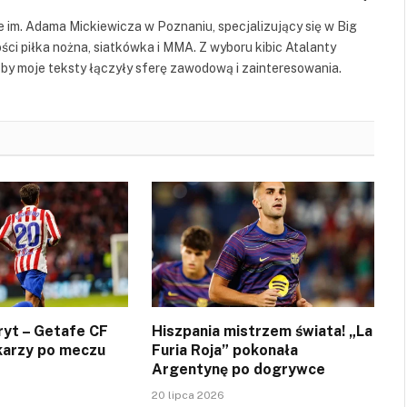
 im. Adama Mickiewicza w Poznaniu, specjalizujący się w Big
ści piłka nożna, siatkówka i MMA. Z wyboru kibic Atalanty
by moje teksty łączyły sferę zawodową i zainteresowania.
ryt – Getafe CF
Hiszpania mistrzem świata! „La
łkarzy po meczu
Furia Roja” pokonała
Argentynę po dogrywce
20 lipca 2026