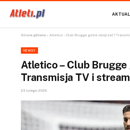
AKTUAL
Strona główna
»
Atletico – Club Brugge gdzie obejrzeć? Transmis
NEWSY
Atletico – Club Brugge
Transmisja TV i stream
23 lutego 2026