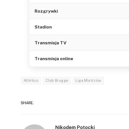
Rozgrywki
Stadion
Transmisja TV
Transmisja online
Atlético
Club Brugge
Liga Mistrzów
SHARE.
Nikodem Potocki