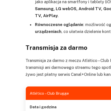
jako aplikacja na smartfony i tablety (i
Samsung, LG webOS, Android TV, Go
TV, AirPlay
.
Równoczesne oglądanie
: możliwość og
urządzeniach
, co ułatwia dzielenie kont
Transmisja za darmo
Transmisja za darmo z meczu Atlético – Club 
transmisji ani darmowego streamu tego spotk
żywo jest płatny serwis Canal+Online lub kan
Atlético – Club Brugge
Data i godzina