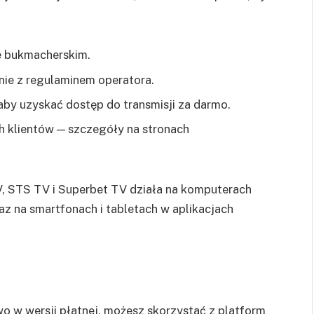
e bukmacherskim.
ie z regulaminem operatora.
aby uzyskać dostęp do transmisji za darmo.
 klientów — szczegóły na stronach
V, STS TV i Superbet TV działa na komputerach
z na smartfonach i tabletach w aplikacjach
ywo w wersji płatnej, możesz skorzystać z platform