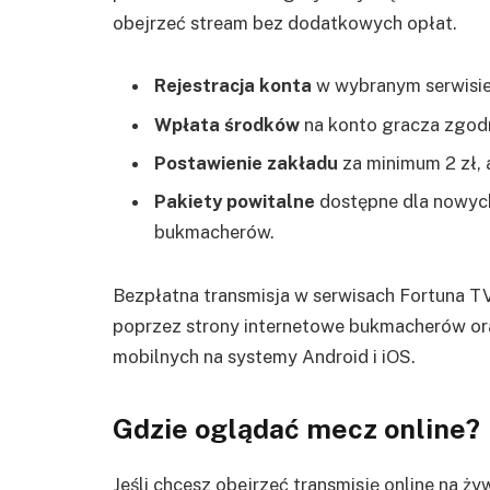
obejrzeć stream bez dodatkowych opłat.
Rejestracja konta
w wybranym serwisi
Wpłata środków
na konto gracza zgodn
Postawienie zakładu
za minimum 2 zł, 
Pakiety powitalne
dostępne dla nowych
bukmacherów.
Bezpłatna transmisja w serwisach Fortuna T
poprzez strony internetowe bukmacherów ora
mobilnych na systemy Android i iOS.
Gdzie oglądać mecz online?
Jeśli chcesz obejrzeć transmisję online na ż