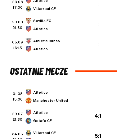
Atletico
23.08
:
17:00
Villarreal CF
Sevilla FC
29.08
:
21:30
Atletico
Athletic Bilbao
05.09
:
16:15
Atletico
OSTATNIE MECZE
Atletico
01.08
:
15:00
Manchester United
Atletico
29.07
4:1
21:30
Getafe CF
Villarreal CF
24.05
5:1