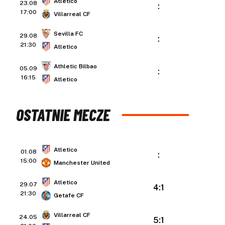
Atletico
23.08
:
17:00
Villarreal CF
Sevilla FC
29.08
:
21:30
Atletico
Athletic Bilbao
05.09
:
16:15
Atletico
OSTATNIE MECZE
Atletico
01.08
:
15:00
Manchester United
Atletico
29.07
4:1
21:30
Getafe CF
Villarreal CF
24.05
5:1