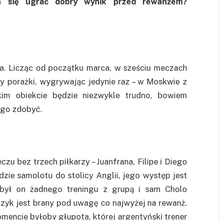
da się ugrać dobry wynik przed rewanżem?
a. Licząc od początku marca, w sześciu meczach
y porażki, wygrywając jedynie raz – w Moskwie z
m obiekcie będzie niezwykle trudno, bowiem
 go zdobyć.
u bez trzech piłkarzy – Juanfrana, Filipe i Diego
dzie samolotu do stolicy Anglii, jego występ jest
odbył on żadnego treningu z grupą i sam Cholo
czyk jest brany pod uwagę co najwyżej na rewanż.
encie byłoby głupota, której argentyński trener