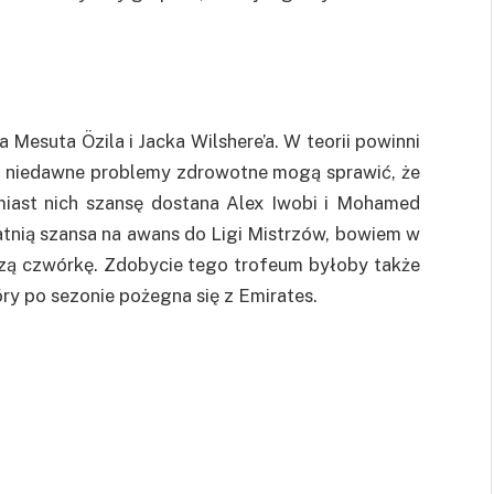
Mesuta Özila i Jacka Wilshere’a. W teorii powinni
h niedawne problemy zdrowotne mogą sprawić, że
miast nich szansę dostana Alex Iwobi i Mohamed
atnią szansa na awans do Ligi Mistrzów, bowiem w
szą czwórkę. Zdobycie tego trofeum byłoby także
y po sezonie pożegna się z Emirates.