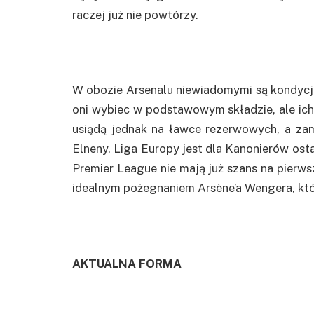
raczej już nie powtórzy.
W obozie Arsenalu niewiadomymi są kondycja 
oni wybiec w podstawowym składzie, ale ic
usiądą jednak na ławce rezerwowych, a za
Elneny. Liga Europy jest dla Kanonierów ost
Premier League nie mają już szans na pierw
idealnym pożegnaniem Arsène’a Wengera, któr
AKTUALNA FORMA