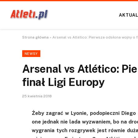
AKTUAL
Strona główna
»
Arsenal vs Atlético: Pierwsza odsłona wojny o f
NEWSY
Arsenal vs Atlético: P
finał Ligi Europy
25 kwietnia 2018
Żeby zagrać w Lyonie, podopieczni Diego
one jednak nie lada wyzwaniem, bo na dro
wygrania tych rozgrywek jest równie duża.