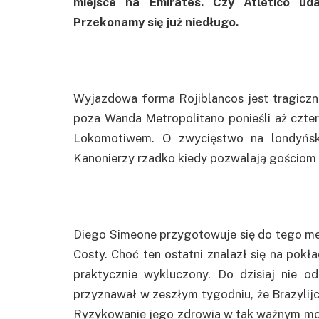
miejsce na Emirates. Czy Atlético u
Przekonamy się już niedługo.
Wyjazdowa forma Rojiblancos jest tragiczn
poza Wanda Metropolitano ponieśli aż czter
Lokomotiwem. O zwycięstwo na londyński
Kanonierzy rzadko kiedy pozwalają gościom
Diego Simeone przygotowuje się do tego mecz
Costy. Choć ten ostatni znalazł się na pokła
praktycznie wykluczony. Do dzisiaj nie 
przyznawał w zeszłym tygodniu, że Brazylij
Ryzykowanie jego zdrowia w tak ważnym mom