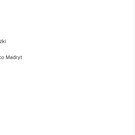
żki
ico Madryt