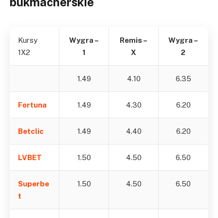
bukmacherskie
Kursy
Wygra –
Remis –
Wygra –
1X2
1
X
2
1.49
4.10
6.35
Fortuna
1.49
4.30
6.20
Betclic
1.49
4.40
6.20
LVBET
1.50
4.50
6.50
Superbe
1.50
4.50
6.50
t