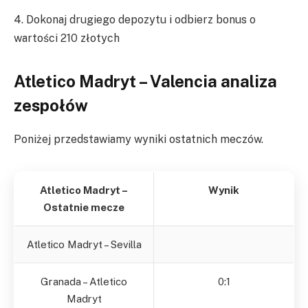
4. Dokonaj drugiego depozytu i odbierz bonus o
wartości 210 złotych
Atletico Madryt – Valencia
analiza
zespołów
Poniżej przedstawiamy wyniki ostatnich meczów.
Atletico Madryt –
Wynik
Ostatnie mecze
Atletico Madryt – Sevilla
Granada – Atletico
0:1
Madryt