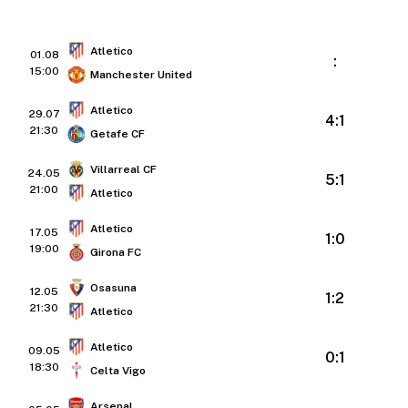
Atletico
01.08
:
15:00
Manchester United
Atletico
29.07
4:1
21:30
Getafe CF
Villarreal CF
24.05
5:1
21:00
Atletico
Atletico
17.05
1:0
19:00
Girona FC
Osasuna
12.05
1:2
21:30
Atletico
Atletico
09.05
0:1
18:30
Celta Vigo
Arsenal