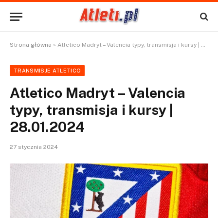
Strona główna
»
Atletico Madryt – Valencia typy, transmisja i kursy | 28.01.2024
TRANSMISJE ATLETICO
Atletico Madryt – Valencia
typy, transmisja i kursy |
28.01.2024
27 stycznia 2024