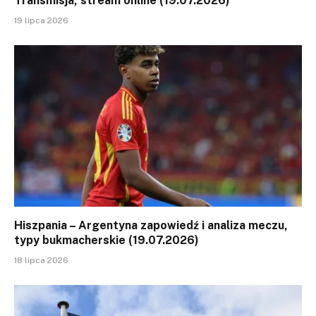
Transmisja, stream online (19.07.2026)
19 lipca 2026
Hiszpania – Argentyna zapowiedź i analiza meczu,
typy bukmacherskie (19.07.2026)
18 lipca 2026