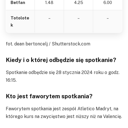
Betfan
1.48
4.25
6.00
Totolote
–
–
–
k
fot. dean bertoncelj / Shutterstock.com
Kiedy i o której odbędzie się spotkanie?
Spotkanie odbędzie się 28 stycznia 2024 roku o godz.
16:15.
Kto jest faworytem spotkania?
Faworytem spotkania jest zespół Atletico Madryt, na
którego kurs na zwycięstwo jest niższy niż na Valencię.