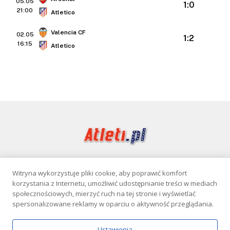
05.05
1:0
21:00
Atletico
Valencia CF
02.05
1:2
16:15
Atletico
Witryna wykorzystuje pliki cookie, aby poprawić komfort
Facebook
korzystania z Internetu, umożliwić udostępnianie treści w mediach
społecznościowych, mierzyć ruch na tej stronie i wyświetlać
spersonalizowane reklamy w oparciu o aktywność przeglądania.
KONTAKT
POLITYKA PRYWATNOŚCI
Ustawienia